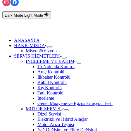
Dark Mode
Light Mode
ANASAYFA
HAKKIMIZDA
Misyon&Vizyon
SERVİS HİZMETLERİ
İNCELEME VE BAKIM
15 Noktada Kontrol
Araç Kontrolü
İlkbahar Kontrolü
Kabul Kontrolü
Kış Kontrolü
Tatil Kontrolü
İnceleme
Genel Muayene ve Egzos Emisyon Testi
MOTOR SERVİSİ
Dizel Servisi
Elektrikli ve Hibrid Araçlar
Motor Arıza Teşhisi
Yağ Değişimi ve Filtre Değişimi