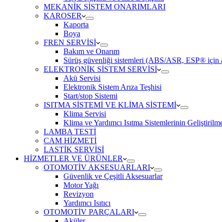
MEKANİK SİSTEM ONARIMLARI
KAROSER
Kaporta
Boya
FREN SERVİSİ
Bakım ve Onarım
Sürüş güvenliği sistemleri (ABS/ASR, ESP® için ar
ELEKTRONİK SİSTEM SERVİSİ
Akü Servisi
Elektronik Sistem Arıza Teşhisi
Start/stop Sistemi
ISITMA SİSTEMİ VE KLİMA SİSTEMİ
Klima Servisi
Klima ve Yardımcı Isıtma Sistemlerinin Geliştirilm
LAMBA TESTİ
CAM HİZMETİ
LASTİK SERVİSİ
HİZMETLER VE ÜRÜNLER
OTOMOTİV AKSESUARLARI
Güvenlik ve Çeşitli Aksesuarlar
Motor Yağı
Revizyon
Yardımcı Isıtıcı
OTOMOTİV PARÇALARI
Aküler