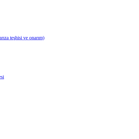
ıza teşhisi ve onarım)
esi