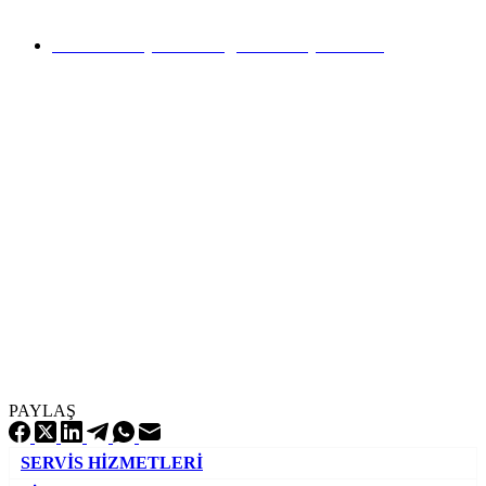
Genel Muayene ve Egzos Emisyon Testi
PAYLAŞ
SERVİS HİZMETLERİ