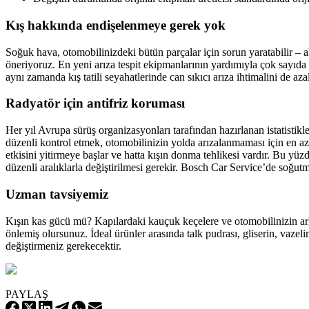
Kış hakkında endişelenmeye gerek yok
Soğuk hava, otomobilinizdeki bütün parçalar için sorun yaratabilir 
öneriyoruz. En yeni arıza tespit ekipmanlarının yardımıyla çok sayıda
aynı zamanda kış tatili seyahatlerinde can sıkıcı arıza ihtimalini de azal
Radyatör için antifriz koruması
Her yıl Avrupa sürüş organizasyonları tarafından hazırlanan istatistikl
düzenli kontrol etmek, otomobilinizin yolda arızalanmaması için en 
etkisini yitirmeye başlar ve hatta kışın donma tehlikesi vardır. Bu y
düzenli aralıklarla değiştirilmesi gerekir. Bosch Car Service’de soğutm
Uzman tavsiyemiz
Kışın kas gücü mü? Kapılardaki kauçuk keçelere ve otomobilinizin ar
önlemiş olursunuz. İdeal ürünler arasında talk pudrası, gliserin, vaze
değiştirmeniz gerekecektir.
PAYLAŞ