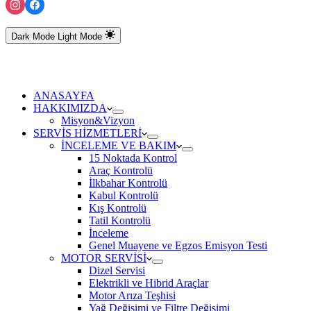
Dark Mode
Light Mode
ANASAYFA
HAKKIMIZDA
Misyon&Vizyon
SERVİS HİZMETLERİ
İNCELEME VE BAKIM
15 Noktada Kontrol
Araç Kontrolü
İlkbahar Kontrolü
Kabul Kontrolü
Kış Kontrolü
Tatil Kontrolü
İnceleme
Genel Muayene ve Egzos Emisyon Testi
MOTOR SERVİSİ
Dizel Servisi
Elektrikli ve Hibrid Araçlar
Motor Arıza Teşhisi
Yağ Değişimi ve Filtre Değişimi