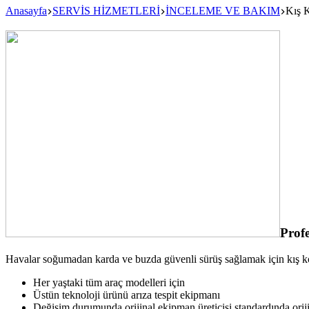
Anasayfa
SERVİS HİZMETLERİ
İNCELEME VE BAKIM
Kış 
Profe
Havalar soğumadan karda ve buzda güvenli sürüş sağlamak için kış kon
Her yaştaki tüm araç modelleri için
Üstün teknoloji ürünü arıza tespit ekipmanı
Değişim durumunda orijinal ekipman üreticisi standardında orij