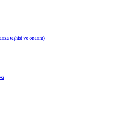
ıza teşhisi ve onarım)
esi