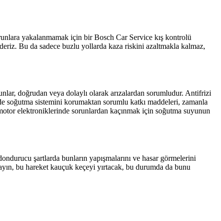
runlara yakalanmamak için bir Bosch Car Service kış kontrolü
ederiz. Bu da sadece buzlu yollarda kaza riskini azaltmakla kalmaz,
runlar, doğrudan veya dolaylı olarak arızalardan sorumludur. Antifrizi
nde soğutma sistemini korumaktan sorumlu katkı maddeleri, zamanla
in motor elektroniklerinde sorunlardan kaçınmak için soğutma suyunun
ndurucu şartlarda bunların yapışmalarını ve hasar görmelerini
 açmayın, bu hareket kauçuk keçeyi yırtacak, bu durumda da bunu