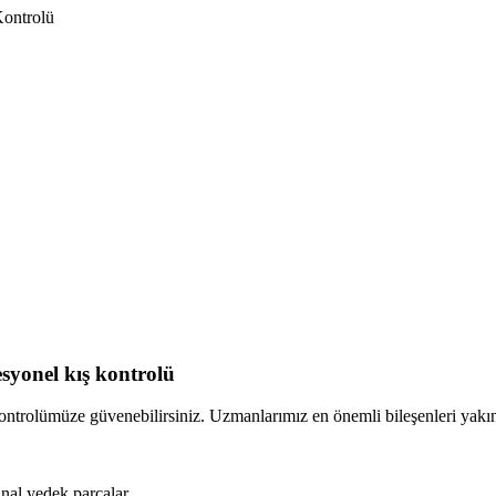
Kontrolü
syonel kış kontrolü
trolümüze güvenebilirsiniz. Uzmanlarımız en önemli bileşenleri yakından
inal yedek parçalar