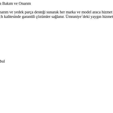
ca Bakım ve Onarım
narım ve yedek parça desteği sunarak her marka ve model araca hizmet 
 Bosch kalitesinde garantili çözümler sağlanır. Ümraniye´deki yaygın hizm
bul