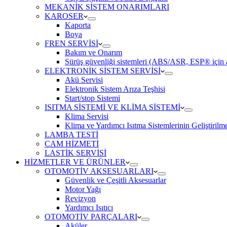
MEKANİK SİSTEM ONARIMLARI
KAROSER
Kaporta
Boya
FREN SERVİSİ
Bakım ve Onarım
Sürüş güvenliği sistemleri (ABS/ASR, ESP® için ar
ELEKTRONİK SİSTEM SERVİSİ
Akü Servisi
Elektronik Sistem Arıza Teşhisi
Start/stop Sistemi
ISITMA SİSTEMİ VE KLİMA SİSTEMİ
Klima Servisi
Klima ve Yardımcı Isıtma Sistemlerinin Geliştirilm
LAMBA TESTİ
CAM HİZMETİ
LASTİK SERVİSİ
HİZMETLER VE ÜRÜNLER
OTOMOTİV AKSESUARLARI
Güvenlik ve Çeşitli Aksesuarlar
Motor Yağı
Revizyon
Yardımcı Isıtıcı
OTOMOTİV PARÇALARI
Aküler