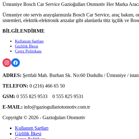
Ümraniye Bosch Car Service Gazioğulları Otomotiv Her Marka Ara
Ümraniye oto servis arayışlarınızda Bosch Car Service, araç bakım, o
sistemleri, elektrik-elektronik arızalar gibi alanlarda titiz işçilik ve
BİLGİLENDİRME
Kullanım Şartları
Gizlilik İlkesi
Çerez Politikası
ADRES:
Şerifali Mah. Burhan Sk. No:60 Dudullu / Ümraniye / istan
TELEFON:
0 (216) 466 65 50
GSM:
0 555 825 9533
0 555 825 9531
E-MAIL:
info@gaziogullariotomotiv.com.tr
Copyright © 2026 - Gazioğuları Otomotiv
Kullanım Şartları
Gizlilik İlkesi