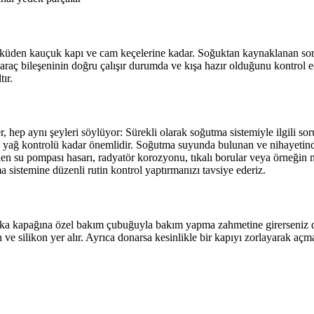
– aküden kauçuk kapı ve cam keçelerine kadar. Soğuktan kaynaklanan so
 araç bileşeninin doğru çalışır durumda ve kışa hazır olduğunu kontrol 
tır.
er, hep aynı şeyleri söylüyor: Sürekli olarak soğutma sistemiyle ilgili so
az yağ kontrolü kadar önemlidir. Soğutma suyunda bulunan ve nihayeti
üzden su pompası hasarı, radyatör korozyonu, tıkalı borular veya örneğ
a sistemine düzenli rutin kontrol yaptırmanızı tavsiye ederiz.
ka kapağına özel bakım çubuğuyla bakım yapma zahmetine girerseniz do
lin ve silikon yer alır. Ayrıca donarsa kesinlikle bir kapıyı zorlayarak