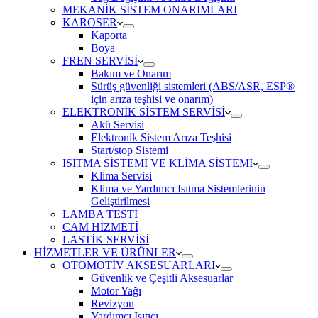
MEKANİK SİSTEM ONARIMLARI
KAROSER
Kaporta
Boya
FREN SERVİSİ
Bakım ve Onarım
Sürüş güvenliği sistemleri (ABS/ASR, ESP®
için arıza teşhisi ve onarım)
ELEKTRONİK SİSTEM SERVİSİ
Akü Servisi
Elektronik Sistem Arıza Teşhisi
Start/stop Sistemi
ISITMA SİSTEMİ VE KLİMA SİSTEMİ
Klima Servisi
Klima ve Yardımcı Isıtma Sistemlerinin
Geliştirilmesi
LAMBA TESTİ
CAM HİZMETİ
LASTİK SERVİSİ
HİZMETLER VE ÜRÜNLER
OTOMOTİV AKSESUARLARI
Güvenlik ve Çeşitli Aksesuarlar
Motor Yağı
Revizyon
Yardımcı Isıtıcı