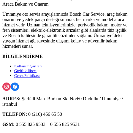
Araca Bakım ve Onarım
Ümraniye oto servis arayışlarınızda Bosch Car Service, araç bakım,
onarım ve yedek parça desteği sunarak her marka ve model araca
hizmet verir. Uzman teknisyenlerimizle, periyodik bakım, motor ve
fren sistemleri, elektrik-elektronik arızalar gibi alanlarda titiz işçilik
ve Bosch kalitesinde garantili çözümler sağlanır. Ümraniye´deki
yaygın hizmet ağı sayesinde ulaşımı kolay ve güvenilir bakım
hizmetleri sunar.
BİLGİLENDİRME
Kullanım Şartları
Gizlilik İlkesi
Çerez Politikası
ADRES:
Şerifali Mah. Burhan Sk. No:60 Dudullu / Ümraniye /
istanbul
TELEFON:
0 (216) 466 65 50
GSM:
0 555 825 9533
0 555 825 9531