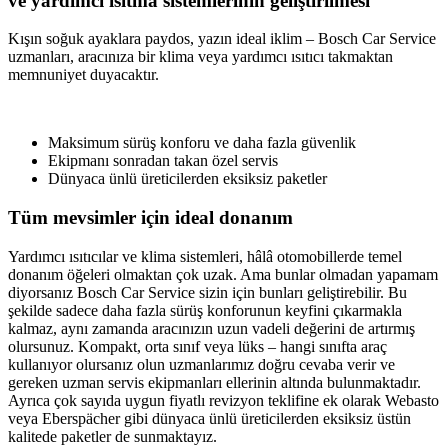
ve yardımcı ısıtma sistemlerinin geliştirilmesi
Kışın soğuk ayaklara paydos, yazın ideal iklim – Bosch Car Service
uzmanları, aracınıza bir klima veya yardımcı ısıtıcı takmaktan
memnuniyet duyacaktır.
Maksimum sürüş konforu ve daha fazla güvenlik
Ekipmanı sonradan takan özel servis
Dünyaca ünlü üreticilerden eksiksiz paketler
Tüm mevsimler için ideal donanım
Yardımcı ısıtıcılar ve klima sistemleri, hâlâ otomobillerde temel
donanım öğeleri olmaktan çok uzak. Ama bunlar olmadan yapamam
diyorsanız Bosch Car Service sizin için bunları geliştirebilir. Bu
şekilde sadece daha fazla sürüş konforunun keyfini çıkarmakla
kalmaz, aynı zamanda aracınızın uzun vadeli değerini de artırmış
olursunuz. Kompakt, orta sınıf veya lüks – hangi sınıfta araç
kullanıyor olursanız olun uzmanlarımız doğru cevaba verir ve
gereken uzman servis ekipmanları ellerinin altında bulunmaktadır.
Ayrıca çok sayıda uygun fiyatlı revizyon teklifine ek olarak Webasto
veya Eberspächer gibi dünyaca ünlü üreticilerden eksiksiz üstün
kalitede paketler de sunmaktayız.